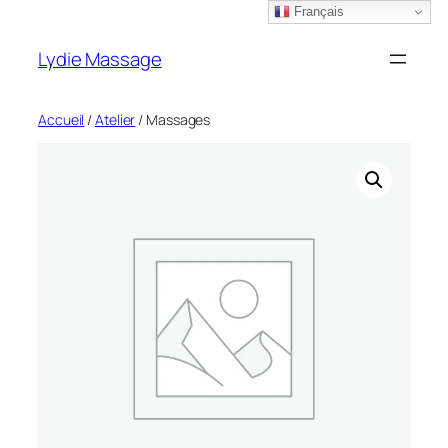
Français
Aller
au
Lydie Massage
contenu
Accueil
/
Atelier
/ Massages